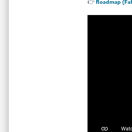
👉
Roadmap (Fah